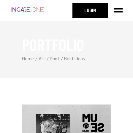
LOGIN
PORTFOLIO
Home
Art
Print
Bold Ideas